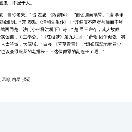
强硬直傲，不屈于人。
敖，自称老夫。” 晋 左思 《魏都赋》：“假倔彊而攘臂。” 唐 李肇
，倔强难制。” 宋 秦观 《清和先生传》：“其倔僵不降者与彊而不释
舟城西同楚二沙门小坐栅洪桥下》诗：“ 楚 虽三户存，其人故倔
老实倔僵，向主奉公。”《红楼梦》第九九回：“ 薛蟠 因伊倔强，将
个人太骄傲，太倔强。” 白桦 《芳草青青》：“妞妞倔犟地看着少
同时也该会慑服我的老排长－－这位倔犟的副连长了吧。”
强
温顺
凶暴
强硬