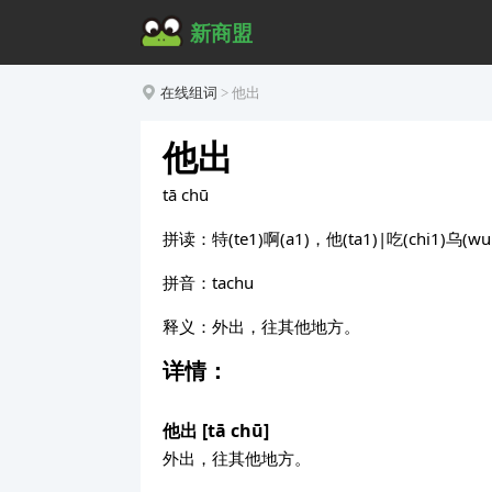
新商盟
在线组词
>
他出
他出
tā chū
拼读：特(te1)啊(a1)，他(ta1)|吃(chi1)乌(wu
拼音：tachu
释义：外出，往其他地方。
详情：
他出 [tā chū]
外出，往其他地方。