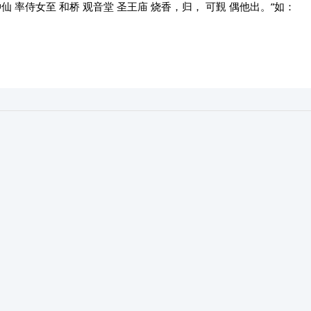
仙 率侍女至 和桥 观音堂 圣王庙 烧香，归， 可覲 偶他出。”如：