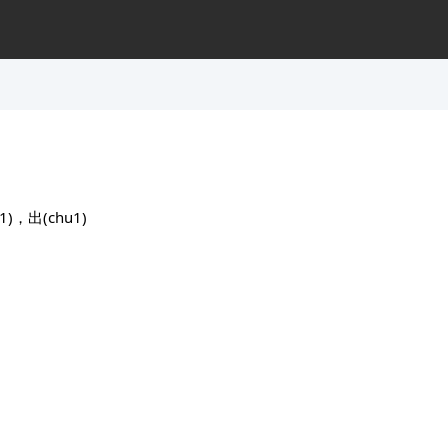
1)，出(chu1)