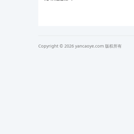
Copyright © 2026 yancaoye.com 版权所有