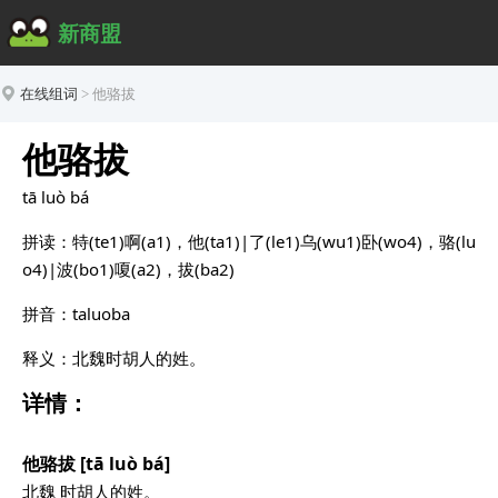
新商盟
在线组词
>
他骆拔
他骆拔
tā luò bá
拼读：特(te1)啊(a1)，他(ta1)|了(le1)乌(wu1)卧(wo4)，骆(lu
o4)|波(bo1)嗄(a2)，拔(ba2)
拼音：taluoba
释义：北魏时胡人的姓。
详情：
他骆拔 [tā luò bá]
北魏 时胡人的姓。