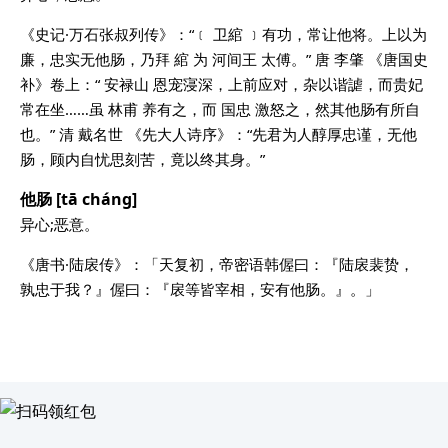
《史记·万石张叔列传》：“﹝ 卫綰 ﹞有功，常让他将。上以为
廉，忠实无他肠，乃拜 綰 为 河间王 太傅。” 唐 李肇 《唐国史
补》卷上：“ 安禄山 恩宠寖深，上前应对，杂以谐謔，而贵妃
常在坐……虽 林甫 养有之，而 国忠 激怒之，然其他肠有所自
也。” 清 戴名世 《先大人诗序》：“先君为人醇厚忠谨，无他
肠，顾内自忧思刻苦，竟以终其身。”
他肠 [tā cháng]
异心;恶意。
《唐书·陆扆传》：「天复初，帝密语韩偓曰：『陆扆裴贽，
孰忠于我？』偓曰：『扆等皆宰相，安有他肠。』。」