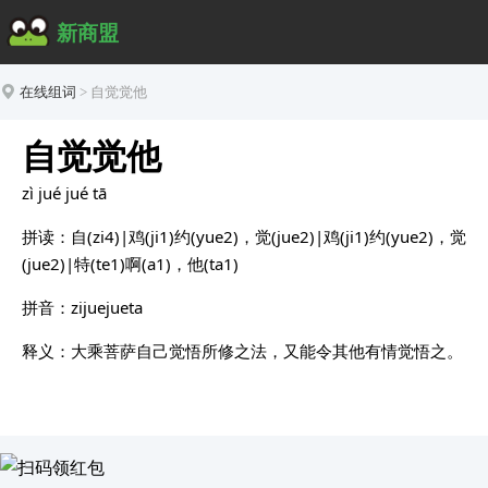
新商盟
在线组词
>
自觉觉他
自觉觉他
zì jué jué tā
拼读：自(zi4)|鸡(ji1)约(yue2)，觉(jue2)|鸡(ji1)约(yue2)，觉
(jue2)|特(te1)啊(a1)，他(ta1)
拼音：zijuejueta
释义：大乘菩萨自己觉悟所修之法，又能令其他有情觉悟之。