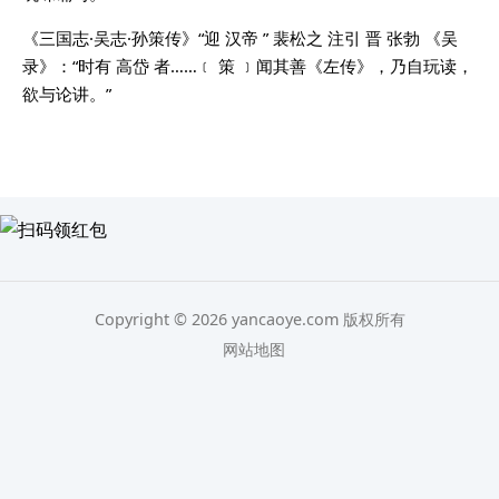
《三国志·吴志·孙策传》“迎 汉帝 ” 裴松之 注引 晋 张勃 《吴
录》：“时有 高岱 者……﹝ 策 ﹞闻其善《左传》，乃自玩读，
欲与论讲。”
Copyright © 2026 yancaoye.com 版权所有
网站地图